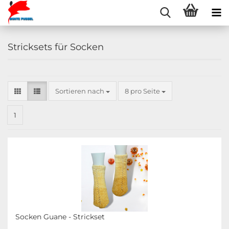
Stricksets für Socken
Sortieren nach
pro Seite
Sortieren nach
8 pro Seite
1
Socken Guane - Strickset