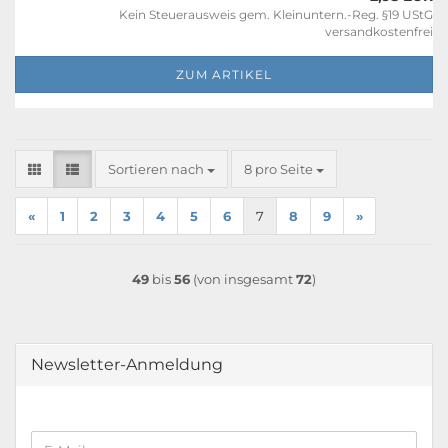
Kein Steuerausweis gem. Kleinuntern.-Reg. §19 UStG
versandkostenfrei
ZUM ARTIKEL
Sortieren nach
pro Seite
Sortieren nach
8 pro Seite
«
1
2
3
4
5
6
7
8
9
»
49
bis
56
(von insgesamt
72
)
Newsletter-Anmeldung
WEITER