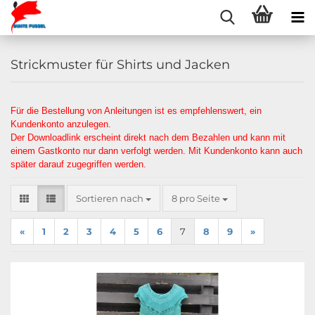
Strickmuster für Shirts und Jacken
Für die Bestellung von Anleitungen ist es empfehlenswert, ein
Kundenkonto anzulegen.
Der Downloadlink erscheint direkt nach dem Bezahlen und kann mit
einem Gastkonto nur dann verfolgt werden. Mit Kundenkonto kann auch
später darauf zugegriffen werden.
Sortieren nach
pro Seite
Sortieren nach
8 pro Seite
«
1
2
3
4
5
6
7
8
9
»