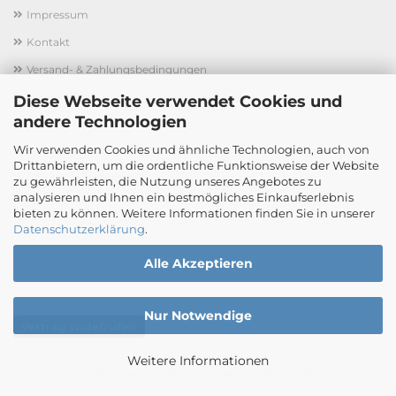
Impressum
Kontakt
Versand- & Zahlungsbedingungen
Widerrufsrecht & Muster-Widerrufsformular
Diese Webseite verwendet Cookies und
andere Technologien
AGB
Wir verwenden Cookies und ähnliche Technologien, auch von
Privatsphäre und Datenschutz
Drittanbietern, um die ordentliche Funktionsweise der Website
Cookie Einstellungen
zu gewährleisten, die Nutzung unseres Angebotes zu
analysieren und Ihnen ein bestmögliches Einkaufserlebnis
bieten zu können. Weitere Informationen finden Sie in unserer
Datenschutzerklärung
.
Alle Akzeptieren
Nur Notwendige
Vertrag widerrufen
Weitere Informationen
Onlineshop erstellen
mit Gambio.de © 2026